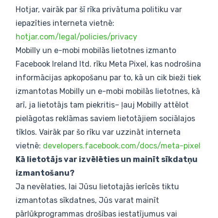
Hotjar, vairāk par šī rīka privātuma politiku var
iepazīties interneta vietnē:
hotjar.com/legal/policies/privacy
Mobilly un e-mobi mobilās lietotnes izmanto
Facebook Ireland ltd. rīku Meta Pixel, kas nodrošina
informācijas apkopošanu par to, kā un cik bieži tiek
izmantotas Mobilly un e-mobi mobilās lietotnes, kā
arī, ja lietotājs tam piekritis– ļauj Mobilly attēlot
pielāgotas reklāmas saviem lietotājiem sociālajos
tīklos. Vairāk par šo rīku var uzzināt interneta
vietnē:
developers.facebook.com/docs/meta-pixel
Kā lietotājs var izvēlēties un mainīt sīkdatņu
izmantošanu?
Ja nevēlaties, lai Jūsu lietotajās ierīcēs tiktu
izmantotas sīkdatnes, Jūs varat mainīt
pārlūkprogrammas drošības iestatījumus vai