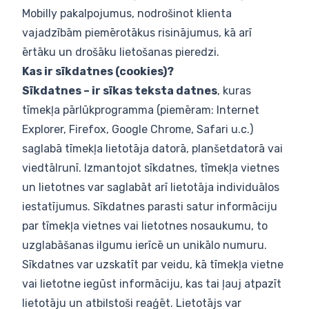
Mobilly pakalpojumus, nodrošinot klienta
vajadzībām piemērotākus risinājumus, kā arī
ērtāku un drošāku lietošanas pieredzi.
Kas ir sīkdatnes (cookies)?
Sīkdatnes – ir sīkas teksta datnes
, kuras
tīmekļa pārlūkprogramma (piemēram: Internet
Explorer, Firefox, Google Chrome, Safari u.c.)
saglabā tīmekļa lietotāja datorā, planšetdatorā vai
viedtālrunī. Izmantojot sīkdatnes, tīmekļa vietnes
un lietotnes var saglabāt arī lietotāja individuālos
iestatījumus. Sīkdatnes parasti satur informāciju
par tīmekļa vietnes vai lietotnes nosaukumu, to
uzglabāšanas ilgumu ierīcē un unikālo numuru.
Sīkdatnes var uzskatīt par veidu, kā tīmekļa vietne
vai lietotne iegūst informāciju, kas tai ļauj atpazīt
lietotāju un atbilstoši reaģēt. Lietotājs var