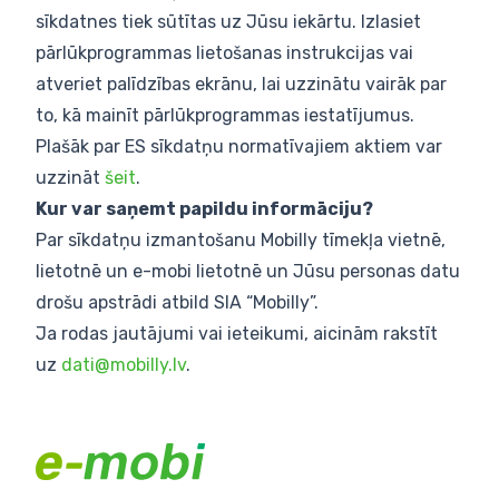
sīkdatnes tiek sūtītas uz Jūsu iekārtu. Izlasiet
pārlūkprogrammas lietošanas instrukcijas vai
atveriet palīdzības ekrānu, lai uzzinātu vairāk par
to, kā mainīt pārlūkprogrammas iestatījumus.
Plašāk par ES sīkdatņu normatīvajiem aktiem var
uzzināt
šeit
.
Kur var saņemt papildu informāciju?
Par sīkdatņu izmantošanu Mobilly tīmekļa vietnē,
lietotnē un e-mobi lietotnē un Jūsu personas datu
drošu apstrādi atbild SIA “Mobilly”.
Ja rodas jautājumi vai ieteikumi, aicinām rakstīt
uz
dati@mobilly.lv
.