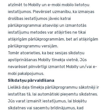
atzīmēt to Mobilly un e-mobi mobilo lietotņu
iestatījumos. Pievērsiet uzmanību, ka izmaiņas
drošības iestatījumos jāveic katrai
pārlūkprogrammai atsevišķi un izmantotās
iestatījumu metodes var atšķirties ne tikai
atšķirīgām pārlūkprogrammām, bet arī atšķirīgām
pārlūkprogrammu versijām.
Tomēr atcerieties, ka bez sesijas sīkdatņu
apstiprināšanas Mobilly tīmekļa vietnē, Jūs
nevarēsiet pilnvērtīgi izmantot Mobilly un/vai e-
mobi pakalpojumus.
Sīkdatņu pārvaldīšana
Lielākā daļa tīmekļa pārlūkprogrammu sākotnēji ir
iestatītas tā, lai automātiski pieņemtu sīkdatnes.
Jūs varat izmainīt iestatījumus, lai bloķētu
sīkdatnes vai saņemtu brīdinājumus, kad