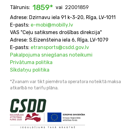
1859
*
Tālrunis:
vai
22001859
Adrese: Dzirnavu iela 91 k-3-20, Rīga, LV-1011
E-pasts:
e-mobi@mobilly.lv
VAS "Ceļu satiksmes drošības direkcija"
Adrese: S.Eizenšteina iela 6, Rīga, LV-1079
E-pasts:
etransports@csdd.gov.lv
Pakalpojuma sniegšanas noteikumi
Privātuma politika
Sīkdatņu politika
*Zvanam var tikt piemērota operatora noteiktā maksa
atkarībā no tarifu plāna.